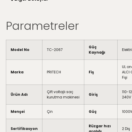
Parametreler
Güç
Model No
TC-2067
Elektr
Kaynağı
UL on
Marka
PRITECH
Fiş
ALCI 
Fişi
Çift voltajlı saç
110-1
Ürün Adı
Giriş
kurutma makinesi
240V
Menşei
Çin
Güç
1000
Rüzgar hızı
Sertifikasyon
2 Diş
aralığı