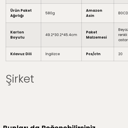
Ürün Paket
Amazon
580g
B0C
Ağırlığı
Asin
Beyaz
Karton
Paket
49.2*30.2*45.4cm
renkli
Boyutu
Malzemesi
astar
Kılavuz Dili
İngilizce
Pcs/ctn
20
Şirket