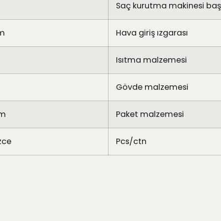
Saç kurutma makinesi başl
cm
Hava giriş ızgarası
Isıtma malzemesi
Gövde malzemesi
cm
Paket malzemesi
izce
Pcs/ctn