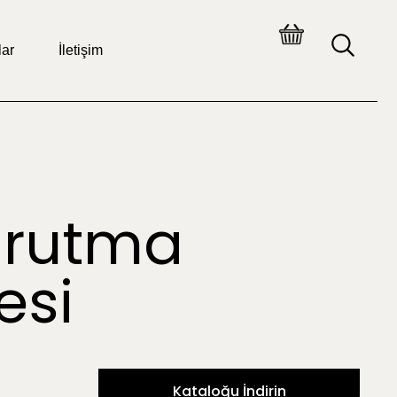
lar
İletişim
urutma
esi
Kataloğu İndirin