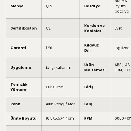
800MA
Menşei
Çin
Batarya
lityum
batarya
Kordon ve
Sertifikaston
CE
Evet
Kablolar
Kılavuz
Garanti
1 Yıl
İngilizce
Dili
Ürün
ABS、AS
Uygulama
Ev İçi Kullanım
Malzemesi
POM、PC
Temizlik
Kuru Fırça
Giriş
Yöntemi
Renk
Altın Rengi / Mor
Güç
Ünite Boyutu
16.5X5.5X4.4cm
RPM
6000±10