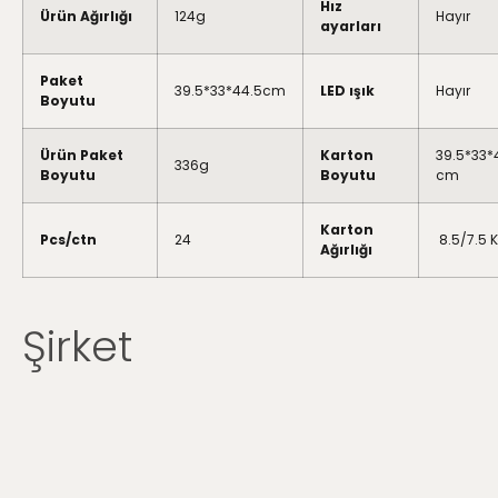
Hız
Ürün Ağırlığı
124g
Hayır
ayarları
Paket
39.5*33*44.5cm
LED ışık
Hayır
Boyutu
Ürün Paket
Karton
39.5*33*
336g
Boyutu
Boyutu
cm
Karton
Pcs/ctn
24
8.5/7.5 
Ağırlığı
Şirket