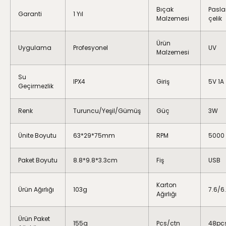
Bıçak
Pasl
Garanti
1 Yıl
Malzemesi
çelik
Ürün
Uygulama
Profesyonel
UV
Malzemesi
Su
IPX4
Giriş
5V 1A
Geçirmezlik
Renk
Turuncu/Yeşil/Gümüş
Güç
3W
Ünite Boyutu
63*29*75mm
RPM
5000
Paket Boyutu
8.8*9.8*3.3cm
Fiş
USB
Karton
Ürün Ağırlığı
103g
7.6/6
Ağırlığı
Ürün Paket
155g
Pcs/ctn
48pc