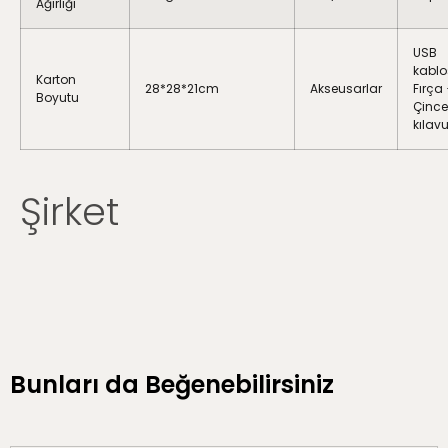
Ağırlığı
USB
kablo
Karton
28*28*21cm
Akseusarlar
Fırça
Boyutu
Çince
kılav
Şirket
Bunları da Beğenebilirsiniz