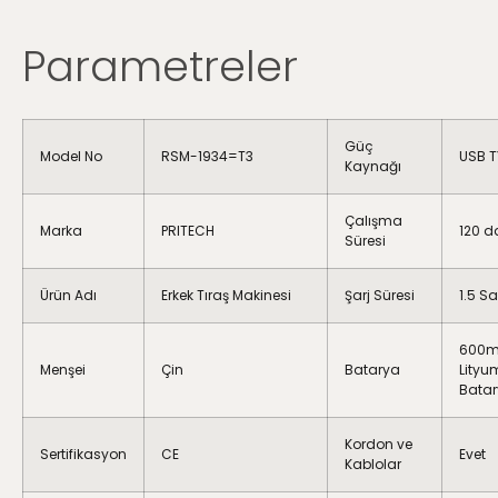
Parametreler
Güç
Model No
RSM-1934=T3
USB T
Kaynağı
Çalışma
Marka
PRITECH
120 d
Süresi
Ürün Adı
Erkek Tıraş Makinesi
Şarj Süresi
1.5 S
600
Menşei
Çin
Batarya
Lityu
Bata
Kordon ve
Sertifikasyon
CE
Evet
Kablolar